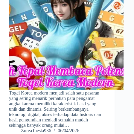
Togel Korea modern menjadi salah satu pasaran
yang sering menarik perhatian para pengamat
angka karena memiliki karakteristik hasil yang
unik dan dinamis. Seiring berkembangnya
teknologi digital, akses terhadap data historis dan
hasil pengundian menjadi semakin mudah
sehingga banyak orang mulai…
ZureaTaesta936
06/04/2026