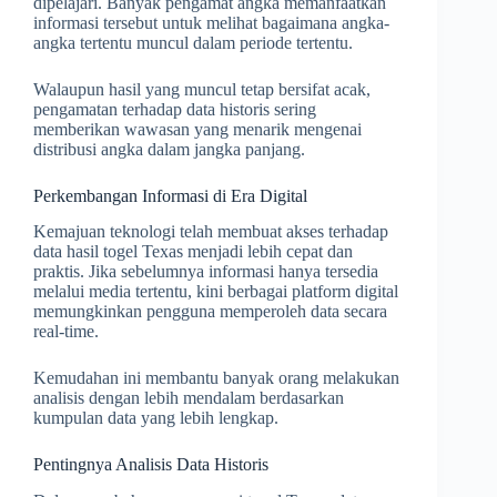
dipelajari. Banyak pengamat angka memanfaatkan
informasi tersebut untuk melihat bagaimana angka-
angka tertentu muncul dalam periode tertentu.
Walaupun hasil yang muncul tetap bersifat acak,
pengamatan terhadap data historis sering
memberikan wawasan yang menarik mengenai
distribusi angka dalam jangka panjang.
Perkembangan Informasi di Era Digital
Kemajuan teknologi telah membuat akses terhadap
data hasil togel Texas menjadi lebih cepat dan
praktis. Jika sebelumnya informasi hanya tersedia
melalui media tertentu, kini berbagai platform digital
memungkinkan pengguna memperoleh data secara
real-time.
Kemudahan ini membantu banyak orang melakukan
analisis dengan lebih mendalam berdasarkan
kumpulan data yang lebih lengkap.
Pentingnya Analisis Data Historis