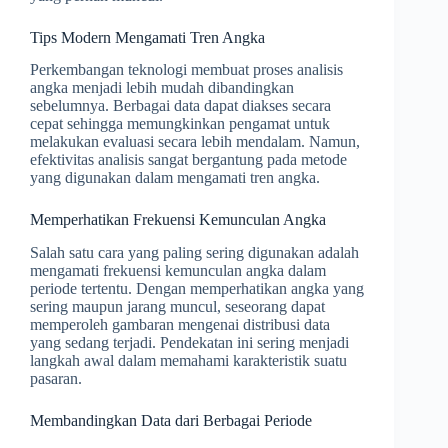
Tips Modern Mengamati Tren Angka
Perkembangan teknologi membuat proses analisis
angka menjadi lebih mudah dibandingkan
sebelumnya. Berbagai data dapat diakses secara
cepat sehingga memungkinkan pengamat untuk
melakukan evaluasi secara lebih mendalam. Namun,
efektivitas analisis sangat bergantung pada metode
yang digunakan dalam mengamati tren angka.
Memperhatikan Frekuensi Kemunculan Angka
Salah satu cara yang paling sering digunakan adalah
mengamati frekuensi kemunculan angka dalam
periode tertentu. Dengan memperhatikan angka yang
sering maupun jarang muncul, seseorang dapat
memperoleh gambaran mengenai distribusi data
yang sedang terjadi. Pendekatan ini sering menjadi
langkah awal dalam memahami karakteristik suatu
pasaran.
Membandingkan Data dari Berbagai Periode