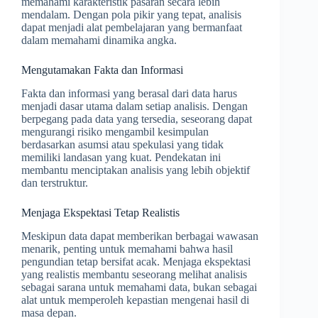
memahami karakteristik pasaran secara lebih
mendalam. Dengan pola pikir yang tepat, analisis
dapat menjadi alat pembelajaran yang bermanfaat
dalam memahami dinamika angka.
Mengutamakan Fakta dan Informasi
Fakta dan informasi yang berasal dari data harus
menjadi dasar utama dalam setiap analisis. Dengan
berpegang pada data yang tersedia, seseorang dapat
mengurangi risiko mengambil kesimpulan
berdasarkan asumsi atau spekulasi yang tidak
memiliki landasan yang kuat. Pendekatan ini
membantu menciptakan analisis yang lebih objektif
dan terstruktur.
Menjaga Ekspektasi Tetap Realistis
Meskipun data dapat memberikan berbagai wawasan
menarik, penting untuk memahami bahwa hasil
pengundian tetap bersifat acak. Menjaga ekspektasi
yang realistis membantu seseorang melihat analisis
sebagai sarana untuk memahami data, bukan sebagai
alat untuk memperoleh kepastian mengenai hasil di
masa depan.