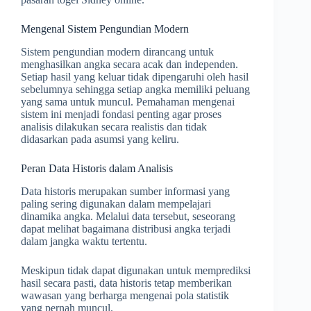
Mengenal Sistem Pengundian Modern
Sistem pengundian modern dirancang untuk
menghasilkan angka secara acak dan independen.
Setiap hasil yang keluar tidak dipengaruhi oleh hasil
sebelumnya sehingga setiap angka memiliki peluang
yang sama untuk muncul. Pemahaman mengenai
sistem ini menjadi fondasi penting agar proses
analisis dilakukan secara realistis dan tidak
didasarkan pada asumsi yang keliru.
Peran Data Historis dalam Analisis
Data historis merupakan sumber informasi yang
paling sering digunakan dalam mempelajari
dinamika angka. Melalui data tersebut, seseorang
dapat melihat bagaimana distribusi angka terjadi
dalam jangka waktu tertentu.
Meskipun tidak dapat digunakan untuk memprediksi
hasil secara pasti, data historis tetap memberikan
wawasan yang berharga mengenai pola statistik
yang pernah muncul.