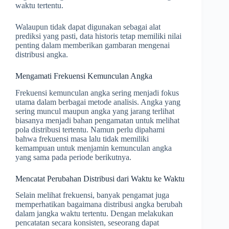
waktu tertentu.
Walaupun tidak dapat digunakan sebagai alat
prediksi yang pasti, data historis tetap memiliki nilai
penting dalam memberikan gambaran mengenai
distribusi angka.
Mengamati Frekuensi Kemunculan Angka
Frekuensi kemunculan angka sering menjadi fokus
utama dalam berbagai metode analisis. Angka yang
sering muncul maupun angka yang jarang terlihat
biasanya menjadi bahan pengamatan untuk melihat
pola distribusi tertentu. Namun perlu dipahami
bahwa frekuensi masa lalu tidak memiliki
kemampuan untuk menjamin kemunculan angka
yang sama pada periode berikutnya.
Mencatat Perubahan Distribusi dari Waktu ke Waktu
Selain melihat frekuensi, banyak pengamat juga
memperhatikan bagaimana distribusi angka berubah
dalam jangka waktu tertentu. Dengan melakukan
pencatatan secara konsisten, seseorang dapat