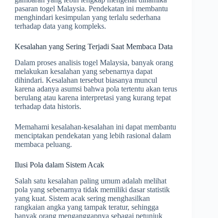
pasaran togel Malaysia. Pendekatan ini membantu
menghindari kesimpulan yang terlalu sederhana
terhadap data yang kompleks.
Kesalahan yang Sering Terjadi Saat Membaca Data
Dalam proses analisis togel Malaysia, banyak orang
melakukan kesalahan yang sebenarnya dapat
dihindari. Kesalahan tersebut biasanya muncul
karena adanya asumsi bahwa pola tertentu akan terus
berulang atau karena interpretasi yang kurang tepat
terhadap data historis.
Memahami kesalahan-kesalahan ini dapat membantu
menciptakan pendekatan yang lebih rasional dalam
membaca peluang.
Ilusi Pola dalam Sistem Acak
Salah satu kesalahan paling umum adalah melihat
pola yang sebenarnya tidak memiliki dasar statistik
yang kuat. Sistem acak sering menghasilkan
rangkaian angka yang tampak teratur, sehingga
banyak orang menganggapnya sebagai petunjuk