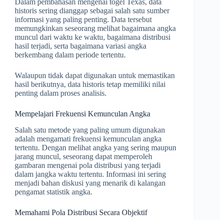
Dalam pembahasan mengenai togel Texas, data
historis sering dianggap sebagai salah satu sumber
informasi yang paling penting. Data tersebut
memungkinkan seseorang melihat bagaimana angka
muncul dari waktu ke waktu, bagaimana distribusi
hasil terjadi, serta bagaimana variasi angka
berkembang dalam periode tertentu.
Walaupun tidak dapat digunakan untuk memastikan
hasil berikutnya, data historis tetap memiliki nilai
penting dalam proses analisis.
Mempelajari Frekuensi Kemunculan Angka
Salah satu metode yang paling umum digunakan
adalah mengamati frekuensi kemunculan angka
tertentu. Dengan melihat angka yang sering maupun
jarang muncul, seseorang dapat memperoleh
gambaran mengenai pola distribusi yang terjadi
dalam jangka waktu tertentu. Informasi ini sering
menjadi bahan diskusi yang menarik di kalangan
pengamat statistik angka.
Memahami Pola Distribusi Secara Objektif