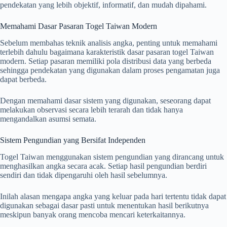
pendekatan yang lebih objektif, informatif, dan mudah dipahami.
Memahami Dasar Pasaran Togel Taiwan Modern
Sebelum membahas teknik analisis angka, penting untuk memahami
terlebih dahulu bagaimana karakteristik dasar pasaran togel Taiwan
modern. Setiap pasaran memiliki pola distribusi data yang berbeda
sehingga pendekatan yang digunakan dalam proses pengamatan juga
dapat berbeda.
Dengan memahami dasar sistem yang digunakan, seseorang dapat
melakukan observasi secara lebih terarah dan tidak hanya
mengandalkan asumsi semata.
Sistem Pengundian yang Bersifat Independen
Togel Taiwan menggunakan sistem pengundian yang dirancang untuk
menghasilkan angka secara acak. Setiap hasil pengundian berdiri
sendiri dan tidak dipengaruhi oleh hasil sebelumnya.
Inilah alasan mengapa angka yang keluar pada hari tertentu tidak dapat
digunakan sebagai dasar pasti untuk menentukan hasil berikutnya
meskipun banyak orang mencoba mencari keterkaitannya.