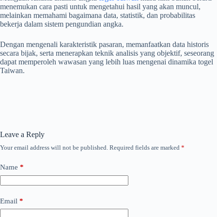
menemukan cara pasti untuk mengetahui hasil yang akan muncul,
melainkan memahami bagaimana data, statistik, dan probabilitas
bekerja dalam sistem pengundian angka.
Dengan mengenali karakteristik pasaran, memanfaatkan data historis
secara bijak, serta menerapkan teknik analisis yang objektif, seseorang
dapat memperoleh wawasan yang lebih luas mengenai dinamika togel
Taiwan.
Leave a Reply
Your email address will not be published.
Required fields are marked
*
Name
*
Email
*