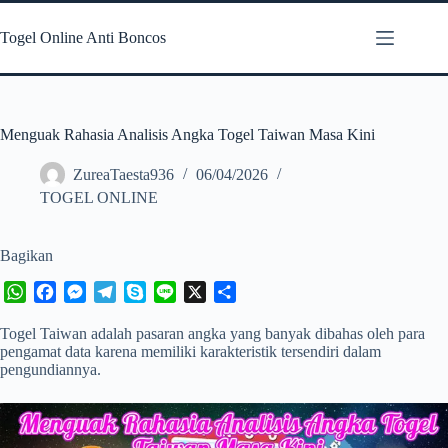
Skip
to
Togel Online Anti Boncos
content
Menguak Rahasia Analisis Angka Togel Taiwan Masa Kini
ZureaTaesta936
06/04/2026
TOGEL ONLINE
Bagikan
W
F
M
T
S
L
X
S
h
a
e
e
k
i
h
Togel Taiwan adalah pasaran angka yang banyak dibahas oleh para
a
c
s
l
y
n
a
pengamat data karena memiliki karakteristik tersendiri dalam
t
e
s
e
p
e
r
pengundiannya.
s
b
e
g
e
e
A
o
n
r
p
o
g
a
p
k
e
m