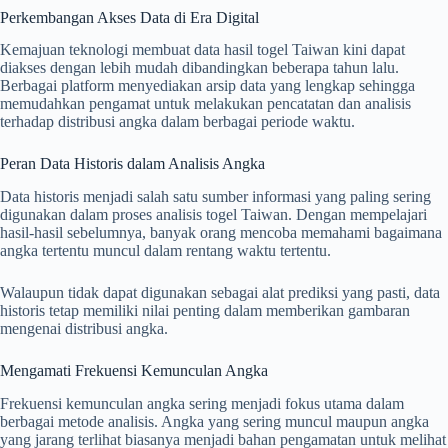
Perkembangan Akses Data di Era Digital
Kemajuan teknologi membuat data hasil togel Taiwan kini dapat
diakses dengan lebih mudah dibandingkan beberapa tahun lalu.
Berbagai platform menyediakan arsip data yang lengkap sehingga
memudahkan pengamat untuk melakukan pencatatan dan analisis
terhadap distribusi angka dalam berbagai periode waktu.
Peran Data Historis dalam Analisis Angka
Data historis menjadi salah satu sumber informasi yang paling sering
digunakan dalam proses analisis togel Taiwan. Dengan mempelajari
hasil-hasil sebelumnya, banyak orang mencoba memahami bagaimana
angka tertentu muncul dalam rentang waktu tertentu.
Walaupun tidak dapat digunakan sebagai alat prediksi yang pasti, data
historis tetap memiliki nilai penting dalam memberikan gambaran
mengenai distribusi angka.
Mengamati Frekuensi Kemunculan Angka
Frekuensi kemunculan angka sering menjadi fokus utama dalam
berbagai metode analisis. Angka yang sering muncul maupun angka
yang jarang terlihat biasanya menjadi bahan pengamatan untuk melihat