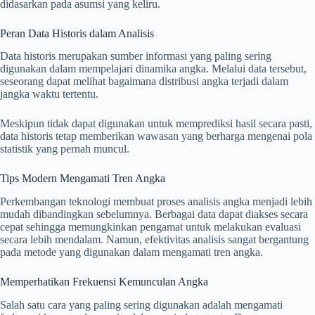
didasarkan pada asumsi yang keliru.
Peran Data Historis dalam Analisis
Data historis merupakan sumber informasi yang paling sering
digunakan dalam mempelajari dinamika angka. Melalui data tersebut,
seseorang dapat melihat bagaimana distribusi angka terjadi dalam
jangka waktu tertentu.
Meskipun tidak dapat digunakan untuk memprediksi hasil secara pasti,
data historis tetap memberikan wawasan yang berharga mengenai pola
statistik yang pernah muncul.
Tips Modern Mengamati Tren Angka
Perkembangan teknologi membuat proses analisis angka menjadi lebih
mudah dibandingkan sebelumnya. Berbagai data dapat diakses secara
cepat sehingga memungkinkan pengamat untuk melakukan evaluasi
secara lebih mendalam. Namun, efektivitas analisis sangat bergantung
pada metode yang digunakan dalam mengamati tren angka.
Memperhatikan Frekuensi Kemunculan Angka
Salah satu cara yang paling sering digunakan adalah mengamati