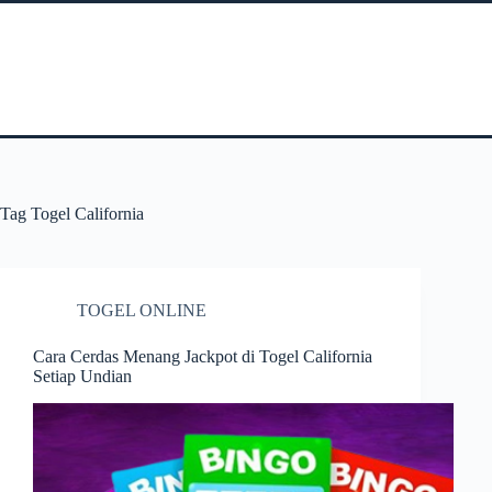
Skip
to
content
Tag
Togel California
TOGEL ONLINE
Cara Cerdas Menang Jackpot di Togel California
Setiap Undian