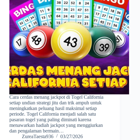
Cara cerdas menang jackpot di Togel California
setiap undian strategi jitu dan trik ampuh untuk
meningkatkan peluang hasil maksimal setiap
periode. Togel California menjadi salah satu
pasaran togel yang paling diminati karena
menawarkan hadiah jackpot yang menggiurkan
dan pengalaman bermain…
ZureaTaesta936
03/27/2026